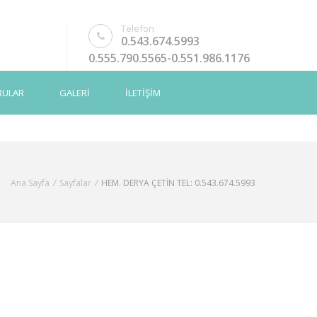
Telefon
0.543.674.5993
0.555.790.5565-0.551.986.1176
RULAR
GALERİ
İLETİŞİM
Ana Sayfa
/
Sayfalar
/
HEM. DERYA ÇETİN TEL: 0.543.674.5993