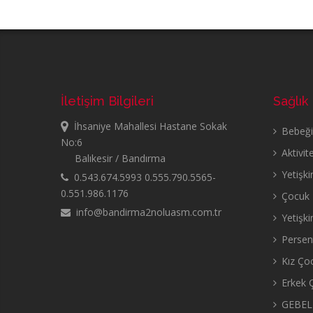
İletişim Bilgileri
Sağlık
İhsaniye Mahallesi Hastane Sokak
Bebeğin
No:6
Aktivit
Balıkesir / Bandırma
Yetişki
0.543.674.5993 0.555.790.5565-
0.551.986.1176
Çocuk B
info@bandirma2noluasm.com.tr
Yetişki
Persent
Kız Çoc
Erkek Ç
GEBEL