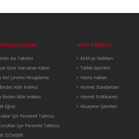
 Hesaplamaları
ASM Rehberi
izin Aşı Takvimi
ASM ye Gelirken
eye Göre Harcanan Kalori
Tetkik İşlemleri
n Bel Çevresi Hesaplama
Hasta Hakları
eden Kitle İndeksi
Hizmet Standartları
n Beden Kitle İndeksi
Hizmet Politikamız
il Eğrisi
Muayene İşlemleri
uklar İçin Persentil Tablosu
ocuklar İçin Persentil Tablosu
İK DÖNEMİ