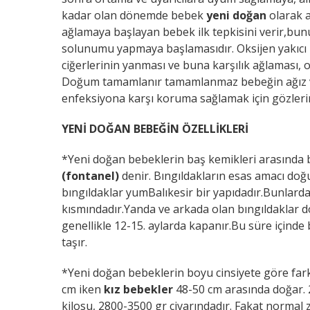
kadar olan dönemde bebek
yeni doğan
olarak 
ağlamaya başlayan bebek ilk tepkisini verir,bun
solunumu yapmaya başlamasıdır. Oksijen yakıcı b
ciğerlerinin yanması ve buna karşılık ağlaması,
Doğum tamamlanır tamamlanmaz bebeğin ağız ve
enfeksiyona karşı koruma sağlamak için gözlerin
YENİ DOĞAN BEBEĞİN ÖZELLİKLERİ
*Yeni doğan bebeklerin baş kemikleri arasında 
(fontanel)
denir. Bıngıldakların esas amacı do
bıngıldaklar yumBalıkesir bir yapıdadır.Bunlard
kısmındadır.Yanda ve arkada olan bıngıldaklar
genellikle 12-15. aylarda kapanır.Bu süre için
taşır.
*Yeni doğan bebeklerin boyu cinsiyete göre farkl
cm iken
kız bebekler
48-50 cm arasında doğar.
kilosu, 2800-3500 gr civarındadır. Fakat normal