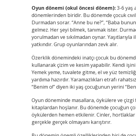
Oyun dönemi (okul öncesi dönem):
3-6 yaş 
dönemlerinden biridir. Bu dönemde çocuk cıvıl 
Durmadan sorar. “Anne bu ne?”, “Baba bunun ad
gelmez. Her şeyi bilmek, tanımak ister. Durm
yorulmadan ve sıkılmadan oynar. Yaşıtlarıyla 
yatkındır. Grup oyunlarından zevk alır.
Özerklik dönemindeki inatçı çocuk bu dönemd
kullanarak çizim ve kesim yapabilir. Kendi işin
Yemek yeme, tuvalete gitme, el ve yüz temizliği 
yardıma hazırdır. Yaramazlıkları etrafı rahatsı
“Benim o!” diyen iki yaş çocuğunun yerini “Ben 
Oyun döneminde masallara, öykülere ve çizgi fil
kitaplardan hoşlanır. Bu dönemde çocuğun çok
öykülerden hemen etkilenir. Cinler, hortlaklar 
gerçekle gerçek olmayanı karıştırır.
Bu dönemin önemli özelliklerinden biri de çoc