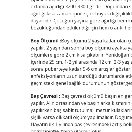
ortamla ağırlığı 3200-3300 gr dır. Doğumdan so
ağırlığı kısa zaman içinde çok büyük değişikli
duyarlıdır. Çocuğun yaşına göre ağırlığı hem 
bozukluğundan etkilendiği için hem o anki h
Boy Ölçümü :
Boy ölçümü 2 yaşa kadar olan ço
yapılır. 2 yaşından sonra boy ölçümü ayakta ya
ölçümlere göre 2 cm kısa çıkabilir. Yenidoğan bi
içerinde 25 cm, 1-2 yıl arasında 12 cm, 2-3 yaş
sonra puberteye kadar 5-6 cm artışlar göster
enfeksiyonların uzun sürdüğü durumlarda etki
geçmişteki genel sağlık durumunun göstergesi
Baş Çevresi :
Baş çevresi ölçümü başın en gen
yapılır. Alın ortasından ve başın arka kısmının
yapılırken baş sabit tutulmalı mezur kulakları
şişlik varsa dikkatli ölçüm yapılmalıdır. Doğu
Hayatın ilk 1 yılında baş çevresindeki artış bel
çevresinin%90’nına ulaşmış olur.