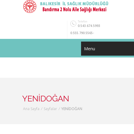
Telefon
0.543.674.5993
0.555.790.5565-
0.551.986.1176
Menu
YENİDOĞAN
Ana Sayfa
/
Sayfalar
/
YENİDOĞAN