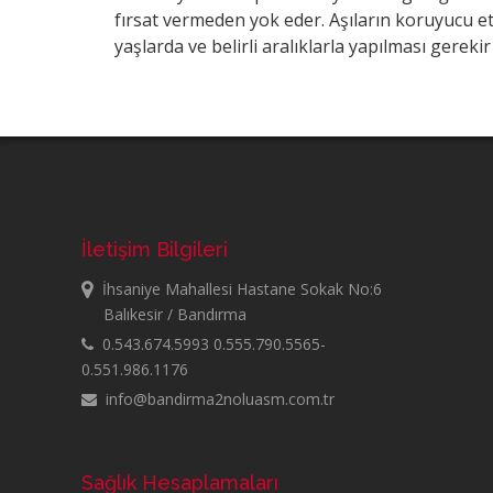
fırsat vermeden yok eder. Aşıların koruyucu e
yaşlarda ve belirli aralıklarla yapılması gerekir
İletişim Bilgileri
İhsaniye Mahallesi Hastane Sokak No:6
Balıkesir / Bandırma
0.543.674.5993 0.555.790.5565-
0.551.986.1176
info@bandirma2noluasm.com.tr
Sağlık Hesaplamaları