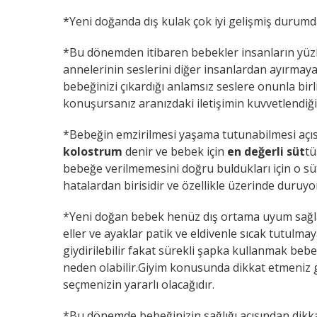
*Yeni doğanda dış kulak çok iyi gelişmiş durumdad
*Bu dönemden itibaren bebekler insanların yüzl
annelerinin seslerini diğer insanlardan ayırmaya
bebeğinizi çıkardığı anlamsız seslere onunla birl
konuşursanız aranızdaki iletişimin kuvvetlendiği
*Bebeğin emzirilmesi yaşama tutunabilmesi açıs
kolostrum
denir ve bebek için
en değerli süt
tü
bebeğe verilmemesini doğru buldukları için o sü
hatalardan birisidir ve özellikle üzerinde duruyo
*Yeni doğan bebek henüz dış ortama uyum sağlaya
eller ve ayaklar patik ve eldivenle sıcak tutulma
giydirilebilir fakat sürekli şapka kullanmak bebe
neden olabilir.Giyim konusunda dikkat etmeniz
seçmenizin yararlı olacağıdır.
*Bu dönemde bebeğinizin sağlığı açısından dik