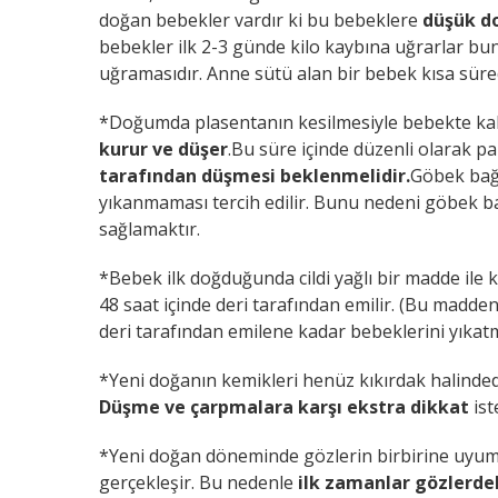
doğan bebekler vardır ki bu bebeklere
düşük d
bebekler ilk 2-3 günde kilo kaybına uğrarlar bun
uğramasıdır. Anne sütü alan bir bebek kısa süred
*Doğumda plasentanın kesilmesiyle bebekte k
kurur ve düşer
.Bu süre içinde düzenli olarak 
tarafından düşmesi beklenmelidir.
Göbek bağ
yıkanmaması tercih edilir. Bunu nedeni göbek 
sağlamaktır.
*Bebek ilk doğduğunda cildi yağlı bir madde ile
48 saat içinde deri tarafından emilir. (Bu maddeni
deri tarafından emilene kadar bebeklerini yıka
*Yeni doğanın kemikleri henüz kıkırdak halinded
Düşme ve çarpmalara karşı ekstra dikkat
ist
*Yeni doğan döneminde gözlerin birbirine uyum
gerçekleşir. Bu nedenle
ilk zamanlar gözlerdeki