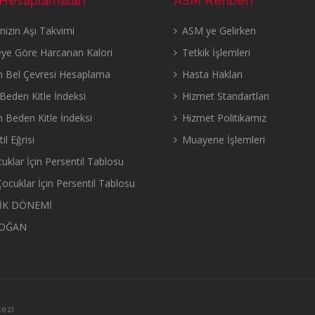
 Hesaplamaları
ASM Rehberi
izin Aşı Takvimi
ASM ye Gelirken
eye Göre Harcanan Kalori
Tetkik İşlemleri
n Bel Çevresi Hesaplama
Hasta Hakları
eden Kitle İndeksi
Hizmet Standartları
n Beden Kitle İndeksi
Hizmet Politikamız
il Eğrisi
Muayene İşlemleri
uklar İçin Persentil Tablosu
ocuklar İçin Persentil Tablosu
İK DÖNEMİ
OĞAN
kezi