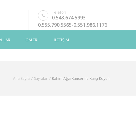
Telefon
0.543.674.5993
0.555.790.5565-0.551.986.1176
RULAR
GALERİ
İLETİŞİM
Ana Sayfa
/
Sayfalar
/
Rahim Ağzı Kanserine Karşı Koyun