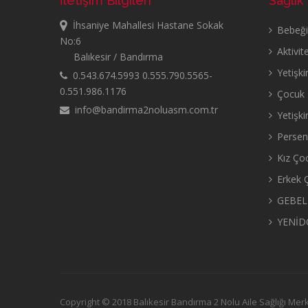
İletişim Bilgileri
Sağlık
İhsaniye Mahallesi Hastane Sokak
Bebeğin
No:6
Aktivit
Balıkesir / Bandırma
Yetişki
0.543.674.5993 0.555.790.5565-
0.551.986.1176
Çocuk B
info@bandirma2noluasm.com.tr
Yetişki
Persent
Kız Çoc
Erkek Ç
GEBEL
YENİD
Copyright © 2018 Balıkesir Bandırma 2 Nolu Aile Sağlığı Mer