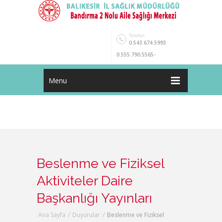
Telefon
0.543.674.5993
0.555.790.5565-
0.551.986.1176
Menu
Beslenme ve Fiziksel
Aktiviteler Daire
Başkanlığı Yayınları
Ana Sayfa
/
Duyurular
/
Beslenme ve Fiziksel